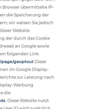
 Browser übermittelte IP-
en die Speicherung der
rn; wir weisen Sie jedoch
 dieser Website
ng der durch das Cookie
dresse) an Google sowie
dem folgenden Link
dlpage/gaoptout
Diese
onen im Google Display-
erichte zur Leistung nach
Display-Werbung
e die
ads
. Diese Website nutzt
 User ID wird zusätzlich