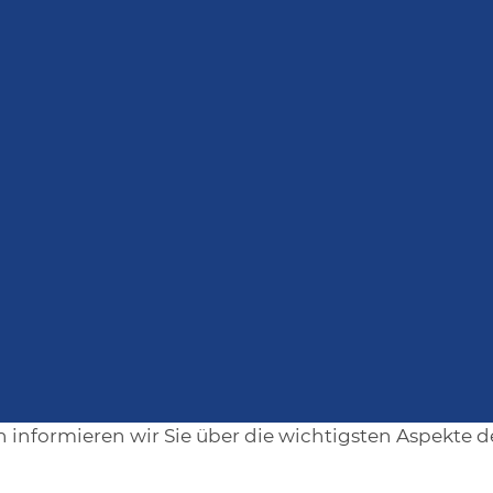
Datenschutz
ärung
hen Daten ist uns ein besonderes Anliegen. Wir vera
age der gesetzlichen Bestimmungen (DSGVO, TKG 200
informieren wir Sie über die wichtigsten Aspekte 