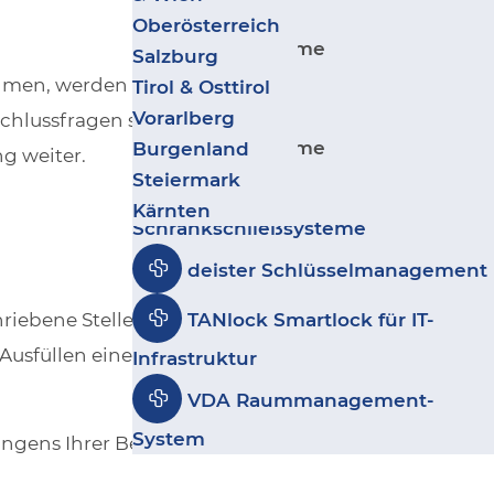
Zurück
Wohnbau
Salto IDM -
Oberösterreich
Sicherheitssysteme
Ergänzende Produkte
Kultur, Sport & Freizeit
Salzburg
Besuchermanagement
Geschäfte & Handel
ehmen, werden Ihre
Tirol & Osttirol
Leitstand VISECCA
Zurück
Coworking & Coliving
Vorarlberg
chlussfragen sechs
disecca
Sicherheitssysteme
Burgenland
g weiter.
Steiermark
GANTNER
Kärnten
Schrankschließsysteme
deister Schlüsselmanagement
hriebene Stellen bewerben
TANlock Smartlock für IT-
Ausfüllen eines Online-
Infrastruktur
VDA Raummanagement-
System
langens Ihrer Bewerbung