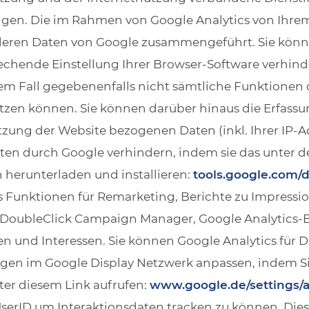
ngen. Die im Rahmen von Google Analytics von Ihrem
nderen Daten von Google zusammengeführt. Sie könn
echende Einstellung Ihrer Browser-Software verhinde
esem Fall gegebenenfalls nicht sämtliche Funktionen
zen können. Sie können darüber hinaus die Erfassu
tzung der Website bezogenen Daten (inkl. Ihrer IP-A
aten durch Google verhindern, indem sie das unter 
 herunterladen und installieren:
tools.google.com/
cs Funktionen für Remarketing, Berichte zu Impressi
 DoubleClick Campaign Manager, Google Analytics-B
 und Interessen. Sie können Google Analytics für 
igen im Google Display Netzwerk anpassen, indem Si
er diesem Link aufrufen:
www.google.de/settings/
serID um Interaktionsdaten tracken zu können. Diese