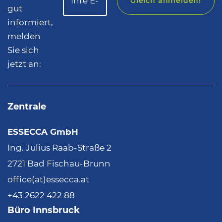
Gleich anmelden!
gut
informiert,
melden
Sie sich
jetzt an:
Zentrale
ESSECCA GmbH
Ing. Julius Raab-Straße 2
2721 Bad Fischau-Brunn
office(at)essecca.at
+43 2622 422 88
Büro Innsbruck