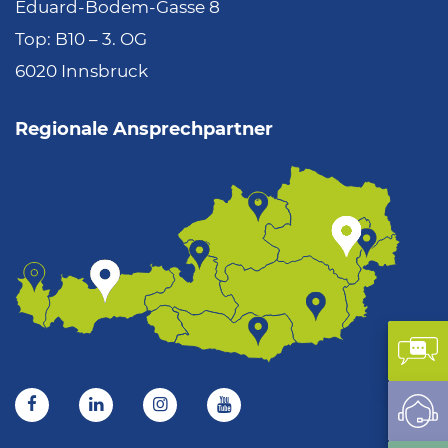
Eduard-Bodem-Gasse 8
Top: B10 – 3. OG
6020 Innsbruck
Regionale Ansprechpartner
Kon
Sup