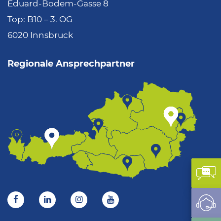
Eduard-Bodem-Gasse 8
Top: B10 – 3. OG
6020 Innsbruck
Regionale Ansprechpartner
Kon
Sup