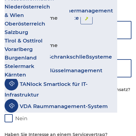
Video-Türsprechanlagen
Zurück
Transport & Logistik
Niederösterreich
Salto IDM - Besuchermanagement
Gewerbe & Industrie
Unternehmen
*
& Wien
Sicherheitssysteme
Ergänzende Produkte
Wohnbau
Oberösterreich
Leitstand VISECCA
Kultur, Sport & Freizeit
Salzburg
Zurück
Geschäfte & Handel
Tirol & Osttirol
disecca
Sicherheitssysteme
Coworking & Coliving
Vorarlberg
Kundennummer
GANTNER Schrankschließsysteme
Burgenland
Steiermark
deister Schlüsselmanagement
Kärnten
TANlock Smartlock für IT-
Ist das Sicherheitssystem von ESSECCA noch im Einsatz?
Infrastruktur
*
VDA Raummanagement-System
Ja
Nein
Haben Sie Interesse an einem Servicevertrag?