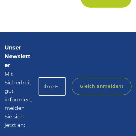
Unser
Newslett
er
Mit
Sicherheit
Gleich anmelden!
gut
informiert,
melden
Sie sich
jetzt an: