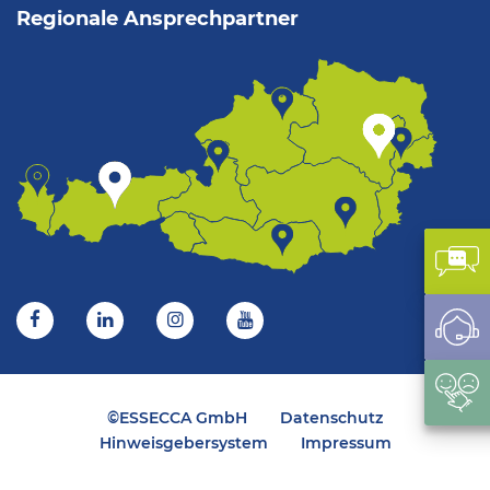
Regionale Ansprechpartner
Kon
Sup
Fee
©ESSECCA GmbH
Datenschutz
Hinweisgebersystem
Impressum