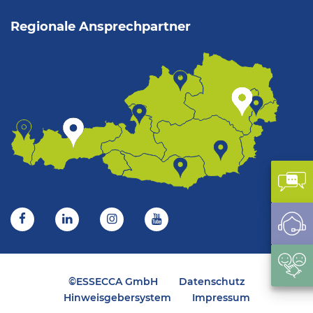
Regionale Ansprechpartner
Kon
Sup
Fee
©ESSECCA GmbH
Datenschutz
Hinweisgebersystem
Impressum