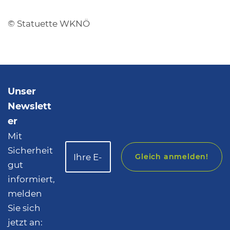
© Statuette WKNÖ
Unser
Newslett
er
Mit
Sicherheit
Gleich anmelden!
gut
informiert,
melden
Sie sich
jetzt an: