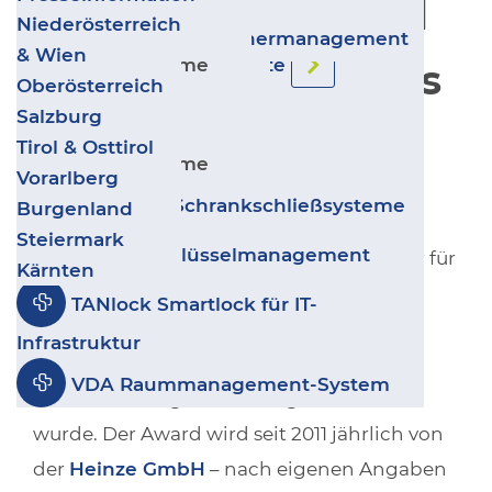
Konfigurationstool
Video-Türsprechanlagen
Zurück
Transport & Logistik
Niederösterreich
Salto IDM - Besuchermanagement
Gewerbe & Industrie
& Wien
Sicherheitssysteme
Ergänzende Produkte
von SALTO Systems
Wohnbau
Oberösterreich
Leitstand VISECCA
Kultur, Sport & Freizeit
Salzburg
Zurück
Geschäfte & Handel
Tirol & Osttirol
MyLock lässt sowohl die Herzen von
disecca
Sicherheitssysteme
Coworking & Coliving
Vorarlberg
Designverliebten als auch von
GANTNER Schrankschließsysteme
Burgenland
TechnikerInnen höherschlagen. Kein
Steiermark
deister Schlüsselmanagement
Wunder, dass der Hardware-Konfigurator für
Kärnten
SALTO Türkomponenten mit dem
TANlock Smartlock für IT-
renommierten „
Architects' Darling 2020
Infrastruktur
Silber Award
“ in der Kategorie „Bester
VDA Raummanagement-System
Produkt-Konfigurator“ ausgezeichnet
wurde. Der Award wird seit 2011 jährlich von
der
Heinze GmbH
– nach eigenen Angaben