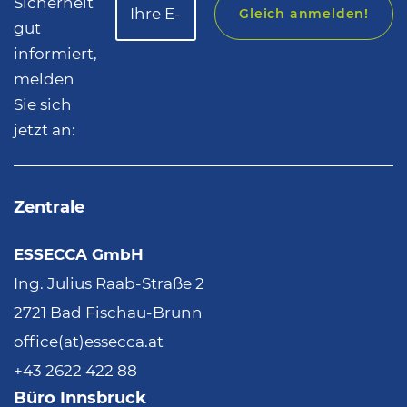
Sicherheit
Gleich anmelden!
gut
informiert,
melden
Sie sich
jetzt an:
Zentrale
ESSECCA GmbH
Ing. Julius Raab-Straße 2
2721 Bad Fischau-Brunn
office(at)essecca.at
+43 2622 422 88
Büro Innsbruck