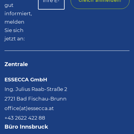
Gleich anmelden!
gut
informiert,
melden
Sie sich
jetzt an:
Zentrale
ESSECCA GmbH
Ing. Julius Raab-Straße 2
2721 Bad Fischau-Brunn
office(at)essecca.at
+43 2622 422 88
Büro Innsbruck