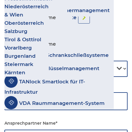
mir kommt.
Video-Türsprechanlagen
Zurück
Transport & Logistik
Niederösterreich
Salto IDM - Besuchermanagement
Gewerbe & Industrie
& Wien
Sicherheitssysteme
Ergänzende Produkte
Wohnbau
Oberösterreich
Leitstand VISECCA
Kultur, Sport & Freizeit
Salzburg
Zurück
* Pflichtfelder
Geschäfte & Handel
Tirol & Osttirol
disecca
Sicherheitssysteme
Coworking & Coliving
Vorarlberg
Anrede
GANTNER Schrankschließsysteme
Burgenland
Steiermark
deister Schlüsselmanagement
Kärnten
TANlock Smartlock für IT-
Kundenname/Unternehmen
*
Infrastruktur
VDA Raummanagement-System
Ansprechpartner Name
*