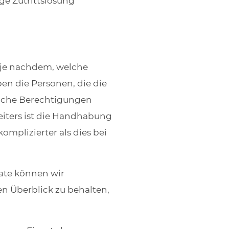
ge Zutrittslösung
 je nachdem, welche
en die Personen, die die
elche Berechtigungen
eiters ist die Handhabung
mplizierter als dies bei
ate können wir
den Überblick zu behalten,