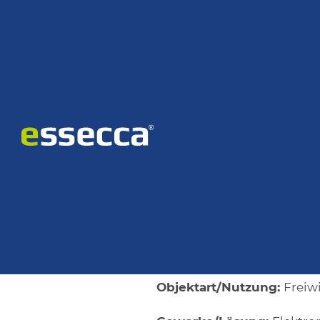
Home
Unternehmen
Referenzen
Freiwillige Feuer
22. 10. 2024
Blaulichtorga
Freiwillige
Projektbeschreibung
Kunde:
Freiwillige Feuer
Objektart/Nutzung:
Freiw