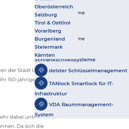
Zurück
Wohnbau
Salto IDM -
Oberösterreich
Sicherheitssysteme
Ergänzende Produkte
Kultur, Sport & Freizeit
Salzburg
Besuchermanagement
Geschäfte & Handel
Tirol & Osttirol
Leitstand VISECCA
Zurück
Coworking & Coliving
Vorarlberg
disecca
Sicherheitssysteme
Burgenland
Steiermark
GANTNER
Kärnten
Schrankschließsysteme
ren der Stadt Leoben. Die
deister Schlüsselmanagement
hr 150-jähriges Bestehen.
TANlock Smartlock für IT-
Infrastruktur
VDA Raummanagement-
System
wehr dabei unterstützt,
önnen. Da sich die