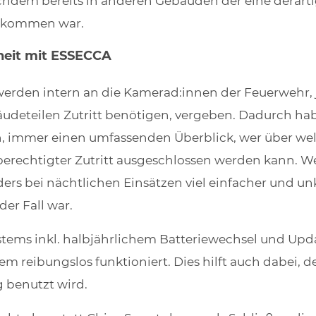
achdem bereits in anderen Gebäuden der eine derarti
gekommen war.
heit mit ESSECCA
werden intern an die Kamerad:innen der Feuerwehr,
deteilen Zutritt benötigen, vergeben. Dadurch hab
, immer einen umfassenden Überblick, wer über w
erechtigter Zutritt ausgeschlossen werden kann. W
s bei nächtlichen Einsätzen viel einfacher und unko
er Fall war.
tems inkl. halbjährlichem Batteriewechsel und Upd
tem reibungslos funktioniert. Dies hilft auch dabei, 
g benutzt wird.