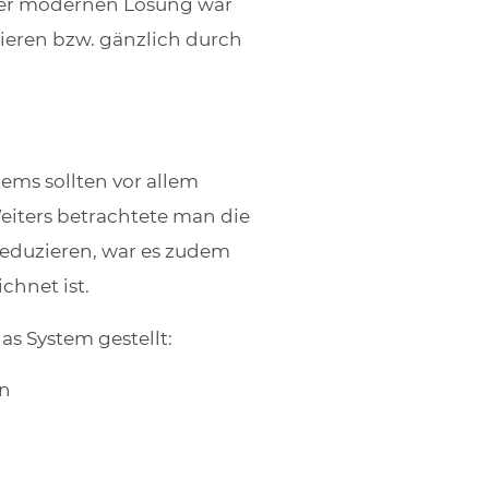
eser modernen Lösung war
ieren bzw. gänzlich durch
ems sollten vor allem
Weiters betrachtete man die
reduzieren, war es zudem
chnet ist.
s System gestellt:
en