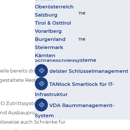
Zurück
Wohnbau
Salto IDM -
Oberösterreich
Sicherheitssysteme
Ergänzende Produkte
Kultur, Sport & Freizeit
Salzburg
Besuchermanagement
Geschäfte & Handel
Tirol & Osttirol
Leitstand VISECCA
Zurück
Coworking & Coliving
Vorarlberg
disecca
Sicherheitssysteme
Burgenland
Steiermark
GANTNER
Kärnten
Schrankschließsysteme
ile bereits dritter
deister Schlüsselmanagement
gestaltete Restaurants und
TANlock Smartlock für IT-
Infrastruktur
O Zutrittssystem von
VDA Raummanagement-
und Ausbauprojektes im
System
lsweise auch Schränke für