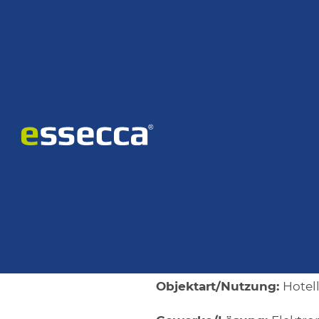
Home
Unternehmen
Referenzen
Hotel Berghof
06. 03. 2025
Hotellerie
Hotel Bergh
Projektbeschreibung
Kunde:
Hotel Berghof
Objektart/Nutzung:
Hotell