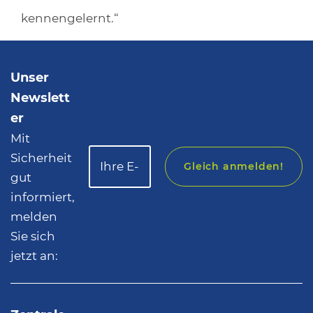
kennengelernt.“
Unser
Newslett
er
Mit
Sicherheit
Gleich anmelden!
gut
informiert,
melden
Sie sich
jetzt an: