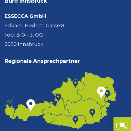
Büro Innsbruck
ESSECCA GmbH
Eduard-Bodem-Gasse 8
Top: B10 – 3. OG
6020 Innsbruck
Regionale Ansprechpartner
Kon