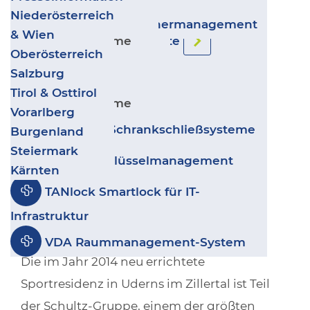
Kunde:
Sportresidenz Zillertal
Video-Türsprechanlagen
Zurück
Transport & Logistik
Niederösterreich
Salto IDM - Besuchermanagement
Gewerbe & Industrie
& Wien
Objektart/Nutzung:
Hotellerie &
Sicherheitssysteme
Ergänzende Produkte
Wohnbau
Oberösterreich
Gastronomie
Leitstand VISECCA
Kultur, Sport & Freizeit
Salzburg
Zurück
Geschäfte & Handel
Tirol & Osttirol
Gewerke:
Elektronischer Zutritt
disecca
Sicherheitssysteme
Coworking & Coliving
Vorarlberg
Projektart:
Neubau
GANTNER Schrankschließsysteme
Burgenland
Steiermark
deister Schlüsselmanagement
Ort:
6271 Uderns im Zillertal, Golfstraße 1
Kärnten
TANlock Smartlock für IT-
Web:
www.sportresidenz.at
Infrastruktur
Rahmenbedingungen:
VDA Raummanagement-System
Die im Jahr 2014 neu errichtete
Sportresidenz in Uderns im Zillertal ist Teil
der Schultz-Gruppe, einem der größten