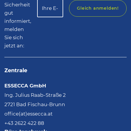
Sicherheit
Gleich anmelden!
gut
informiert,
melden
Sie sich
jetzt an:
Zentrale
ESSECCA GmbH
Ing. Julius Raab-Straße 2
2721 Bad Fischau-Brunn
office(at)essecca.at
+43 2622 422 88