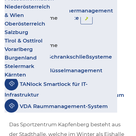
Kunde: Sportzentrum Kapfenberg
Video-Türsprechanlagen
Zurück
Transport & Logistik
Niederösterreich
Salto IDM - Besuchermanagement
Gewerbe & Industrie
& Wien
Objektart/Nutzung: Freizeit & Kultur
Sicherheitssysteme
Ergänzende Produkte
Wohnbau
Oberösterreich
Leitstand VISECCA
Kultur, Sport & Freizeit
Gewerke: Elektronischer Zutritt,
Salzburg
Zurück
Geschäfte & Handel
Tirol & Osttirol
Videoüberwachung
disecca
Sicherheitssysteme
Coworking & Coliving
Vorarlberg
Projektart: Umrüstung
GANTNER Schrankschließsysteme
Burgenland
Steiermark
deister Schlüsselmanagement
Ort: 8605 Kapfenberg
Kärnten
TANlock Smartlock für IT-
Web:
Infrastruktur
www.kapfenberg.gv.at/sport/sportzentrum
VDA Raummanagement-System
Rahmenbedingungen:
Das Sportzentrum Kapfenberg besteht aus
der Stadthalle, welche im Winter als Eishalle