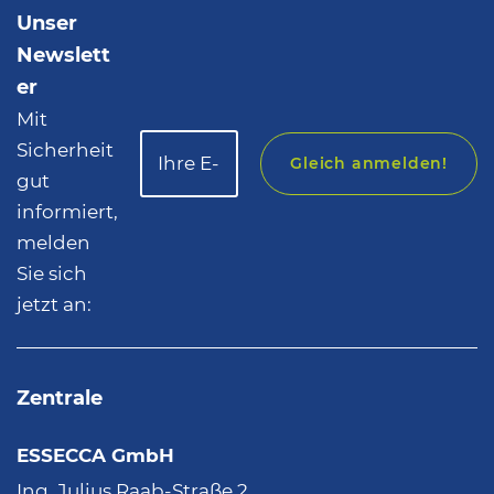
Unser
Newslett
er
Mit
Sicherheit
Gleich anmelden!
gut
informiert,
melden
Sie sich
jetzt an:
Zentrale
ESSECCA GmbH
Ing. Julius Raab-Straße 2