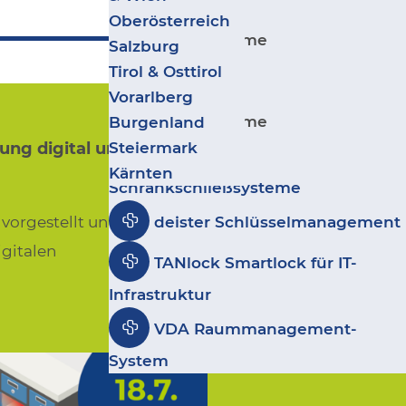
Zurück
Wohnbau
Salto IDM -
Oberösterreich
Sicherheitssysteme
Ergänzende Produkte
Kultur, Sport & Freizeit
Salzburg
Besuchermanagement
Geschäfte & Handel
Tirol & Osttirol
Leitstand VISECCA
Zurück
Coworking & Coliving
Vorarlberg
disecca
Sicherheitssysteme
Burgenland
Steiermark
ung digital und
GANTNER
Kärnten
Schrankschließsysteme
vorgestellt und
deister Schlüsselmanagement
igitalen
TANlock Smartlock für IT-
Infrastruktur
VDA Raummanagement-
System