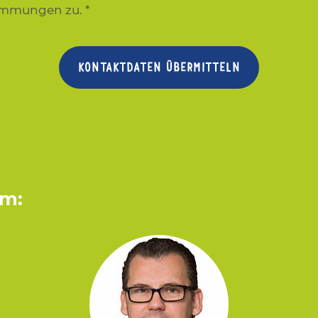
timmungen zu.
*
KONTAKTDATEN ÜBERMITTELN
um: