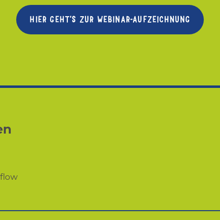
HIER GEHT'S ZUR WEBINAR-AUFZEICHNUNG
en
flow