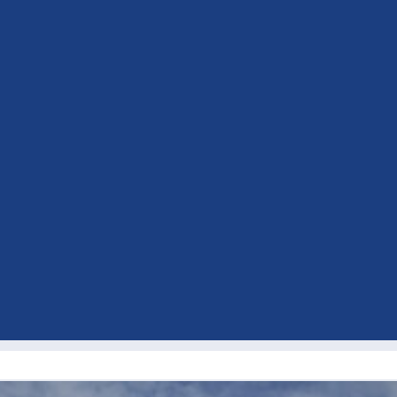
eferenzen & Case Studi
e
Blaulichtorganisationen
Gesundheitswesen
ohnbau
Kultur, Sport & Freizeit
Geschäfte & Hand